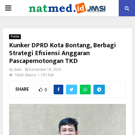
PRIMARY
MENU
Politik
Kunker DPRD Kota Bontang, Berbagi
Strategi Efisiensi Anggaran
Pascapemotongan TKD
by
Sukri
December 18, 2025
Telah dibaca: 1,783 Kali
SHARE
0