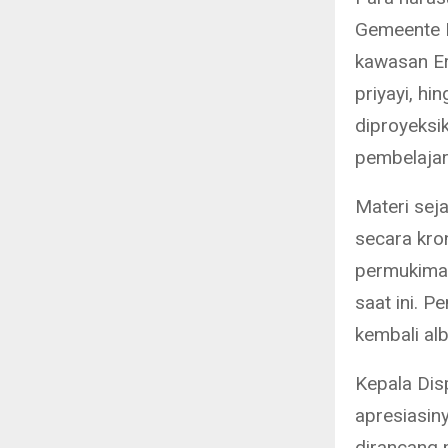
Gemeente 
kawasan Er
priyayi, h
diproyeksi
pembelajar
Materi sej
secara kro
permukiman
saat ini. 
kembali al
Kepala Di
apresiasin
dirancang m