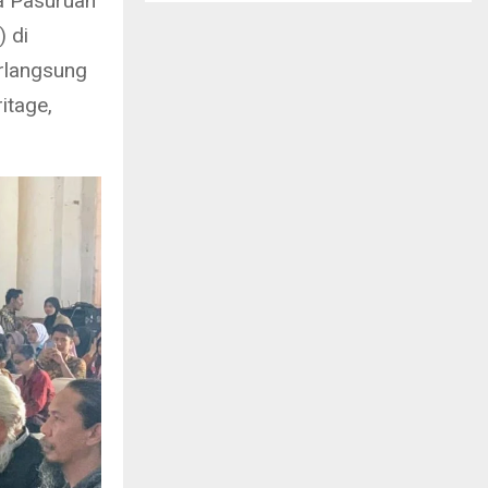
a Pasuruan
) di
rlangsung
itage,