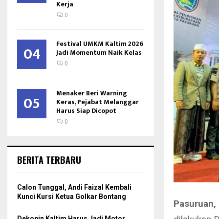
Kerja
0
Festival UMKM Kaltim 2026
04
Jadi Momentum Naik Kelas
0
Menaker Beri Warning
05
Keras, Pejabat Melanggar
Harus Siap Dicopot
0
BERITA TERBARU
Calon Tunggal, Andi Faizal Kembali
Kunci Kursi Ketua Golkar Bontang
Pasuruan,
Dekopin Kaltim Harus Jadi Motor