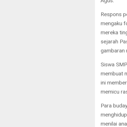
Agus.
Respons po
mengaku fo
mereka tin
sejarah Pa
gambaran m
Siswa SMP 
membuat m
ini member
memicu rasa
Para buday
menghidupk
menilai an