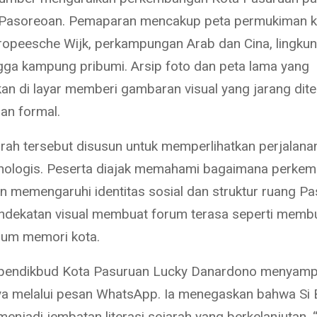
Pasoreoan. Pemaparan mencakup peta permukiman ko
opeesche Wijk, perkampungan Arab dan Cina, lingku
ingga kampung pribumi. Arsip foto dan peta lama yang
kan di layar memberi gambaran visual yang jarang dit
an formal.
arah tersebut disusun untuk memperlihatkan perjalana
nologis. Peserta diajak memahami bagaimana perke
 memengaruhi identitas sosial dan struktur ruang P
Pendekatan visual membuat forum terasa seperti memb
bum memori kota.
spendikbud Kota Pasuruan Lucky Danardono menyamp
ya melalui pesan WhatsApp. Ia menegaskan bahwa Si 
enjadi jembatan literasi sejarah yang berkelanjutan. 