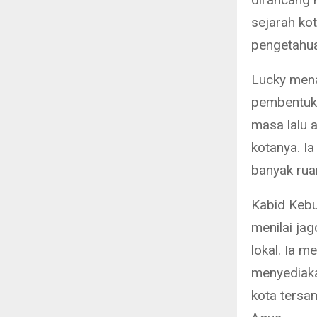
sejarah kot
pengetahua
Lucky mena
pembentuk
masa lalu 
kotanya. I
banyak ruan
Kabid Keb
menilai ja
lokal. Ia 
menyediaka
kota tersa