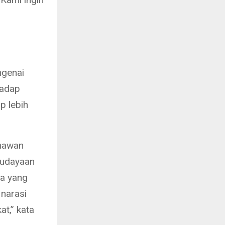
ngenai
hadap
p lebih
mawan
budayaan
ka yang
narasi
t,” kata