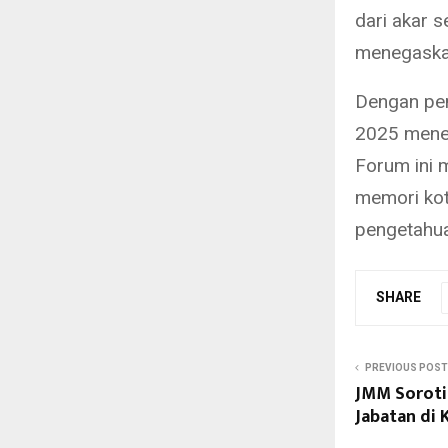
dari akar 
menegaskan
Dengan pen
2025 meneg
Forum ini 
memori kot
pengetahua
SHARE
PREVIOUS POST
JMM Soroti
Jabatan d