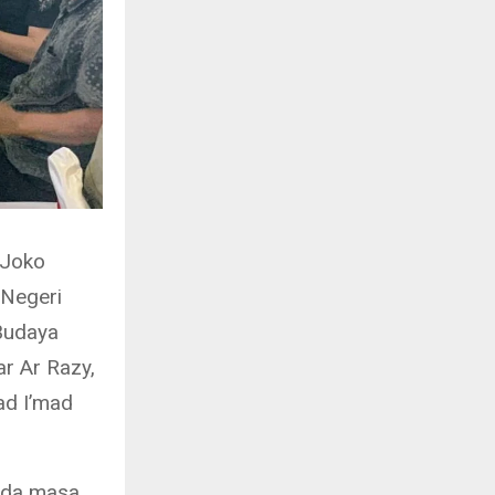
 Joko
 Negeri
 Budaya
ar Ar Razy,
ad I’mad
ada masa