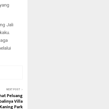
 yang
ng Jali
kaku.
jaga
lalui
NEXT POST
hat Peluang
linya Villa
Kaning Park