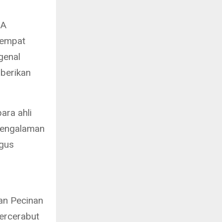
MA
tempat
genal
mberikan
ara ahli
pengalaman
igus
an Pecinan
ercerabut