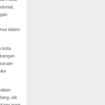
lonial,
ngan
emui dalam
n kota
mbangan
asuruan
uka
aikan
Bang Jali
“Kami ingin