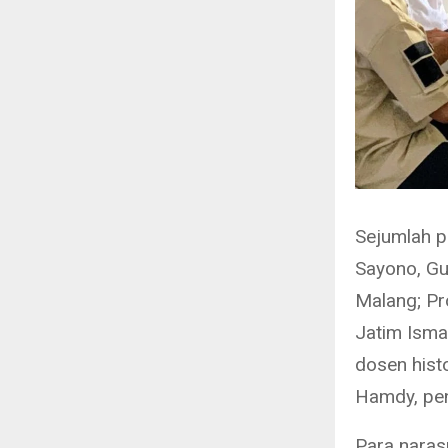
Sejumlah pa
Sayono, Gu
Malang; Pro
Jatim Isma
dosen hist
Hamdy, pen
Para nara