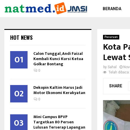
BERANDA
HOT NEWS
Pasuruan
Kota P
Calon Tunggal, Andi Faizal
Lewat S
01
Kembali Kunci Kursi Ketua
Golkar Bontang
by
Sahal
Nov
0
Telah dibaca:
SHARE
Dekopin Kaltim Harus Jadi
02
Motor Ekonomi Kerakyatan
0
Mini Campus BPVP
03
Targetkan 80 Persen
Lulusan Terserap Lapangan