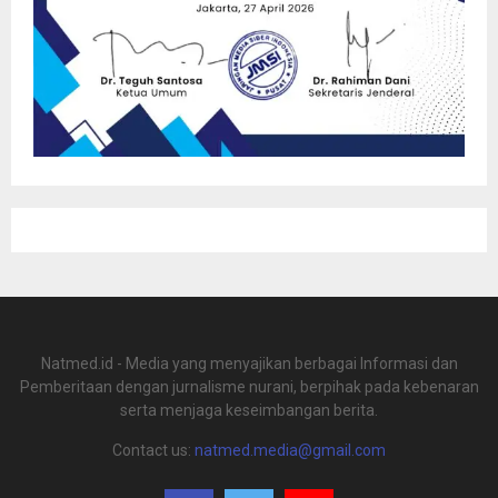
Natmed.id - Media yang menyajikan berbagai Informasi dan
Pemberitaan dengan jurnalisme nurani, berpihak pada kebenaran
serta menjaga keseimbangan berita.
Contact us:
natmed.media@gmail.com