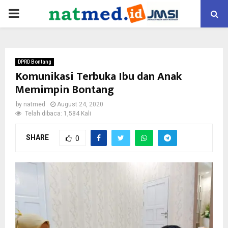
PRIMARY
MENU
DPRD Bontang
Komunikasi Terbuka Ibu dan Anak
Memimpin Bontang
by
natmed
August 24, 2020
Telah dibaca: 1,584 Kali
SHARE
0