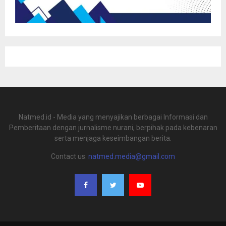
Natmed.id - Media yang menyajikan berbagai Informasi dan
Pemberitaan dengan jurnalisme nurani, berpihak pada kebenaran
serta menjaga keseimbangan berita.
Contact us:
natmed.media@gmail.com