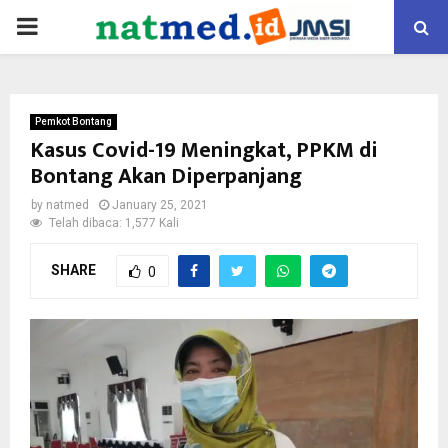
PRIMARY
MENU
Pemkot Bontang
Kasus Covid-19 Meningkat, PPKM di
Bontang Akan Diperpanjang
by
natmed
January 25, 2021
Telah dibaca: 1,577 Kali
SHARE
0