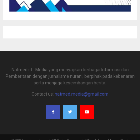
Natmed.id - Media yang menyajikan berbagai Informasi dan
Pemberitaan dengan jurnalisme nurani, berpihak pada kebenaran
serta menjaga keseimbangan berita.
Contact us:
natmed.media@gmail.com