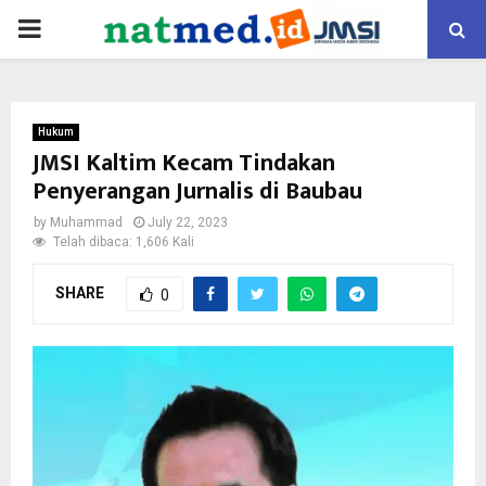
PRIMARY
MENU
Hukum
JMSI Kaltim Kecam Tindakan
Penyerangan Jurnalis di Baubau
by
Muhammad
July 22, 2023
Telah dibaca: 1,606 Kali
SHARE
0