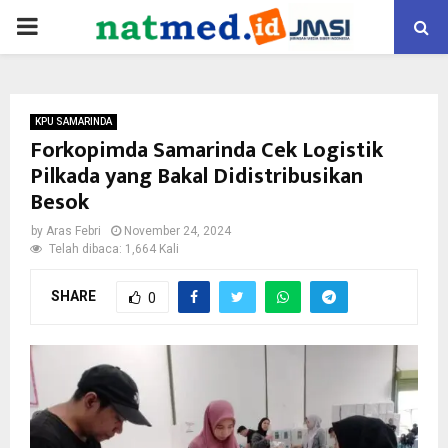
PRIMARY
MENU
KPU SAMARINDA
Forkopimda Samarinda Cek Logistik
Pilkada yang Bakal Didistribusikan
Besok
by
Aras Febri
November 24, 2024
Telah dibaca: 1,664 Kali
SHARE
0