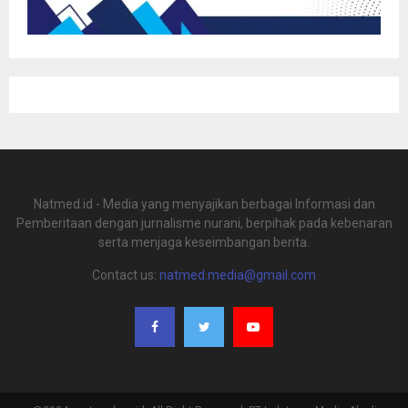
Natmed.id - Media yang menyajikan berbagai Informasi dan
Pemberitaan dengan jurnalisme nurani, berpihak pada kebenaran
serta menjaga keseimbangan berita.
Contact us:
natmed.media@gmail.com