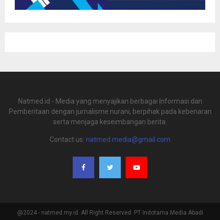
Natmed.id - Media yang menyajikan berbagai Informasi dan
Pemberitaan dengan jurnalisme nurani, berpihak pada kebenaran
serta menjaga keseimbangan berita.
Contact us:
natmed.media@gmail.com
@2024 - natmed.my.id. All Right Reserved. PT Indotama Media Abadi