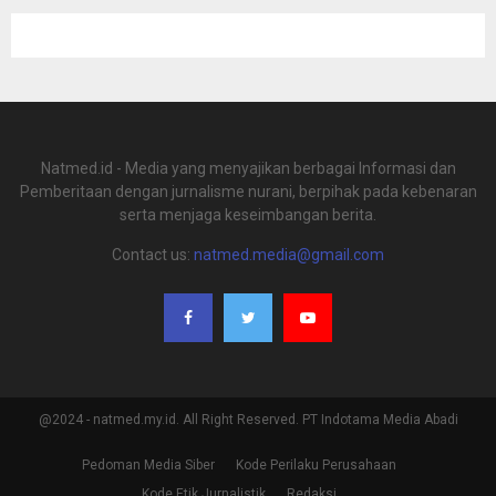
Natmed.id - Media yang menyajikan berbagai Informasi dan
Pemberitaan dengan jurnalisme nurani, berpihak pada kebenaran
serta menjaga keseimbangan berita.
Contact us:
natmed.media@gmail.com
@2024 - natmed.my.id. All Right Reserved. PT Indotama Media Abadi
Pedoman Media Siber
Kode Perilaku Perusahaan
Kode Etik Jurnalistik
Redaksi