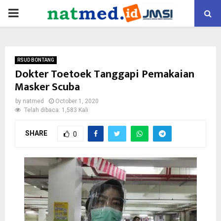
PRIMARY
MENU
RSUD BONTANG
Dokter Toetoek Tanggapi Pemakaian
Masker Scuba
by
natmed
October 1, 2020
Telah dibaca: 1,583 Kali
SHARE
0