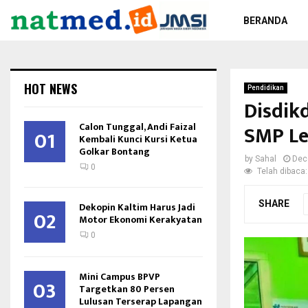
BERANDA
HOT NEWS
Pendidikan
Disdik
Calon Tunggal, Andi Faizal
SMP Le
01
Kembali Kunci Kursi Ketua
Golkar Bontang
by
Sahal
Dec
0
Telah dibaca:
SHARE
Dekopin Kaltim Harus Jadi
02
Motor Ekonomi Kerakyatan
0
Mini Campus BPVP
03
Targetkan 80 Persen
Lulusan Terserap Lapangan