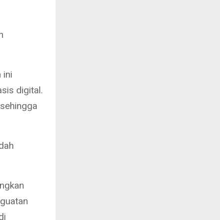
n
ini
s digital.
 sehingga
udah
angkan
nguatan
di