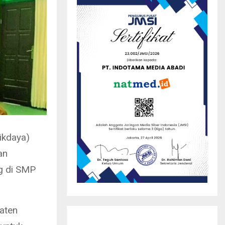
ikdaya)
an
ng di SMP
paten