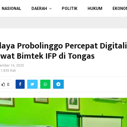
NASIONAL
DAERAH
POLITIK
HUKUM
EKONO
daya Probolinggo Percepat Digitali
wat Bimtek IFP di Tongas
ember 16, 2025
 1,830 Kali
0