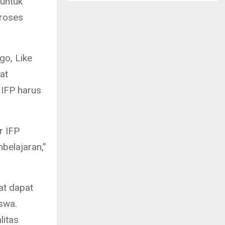
 untuk
proses
o, Like
at
 IFP harus
r IFP
mbelajaran,”
at dapat
swa.
litas