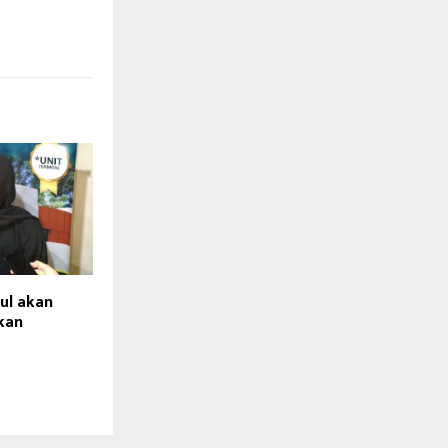
ul akan
kan