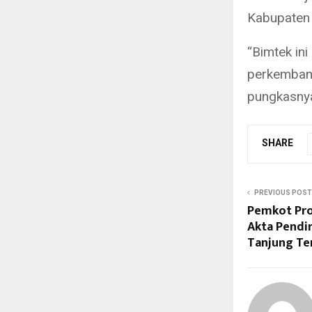
Kabupaten 
“Bimtek in
perkembang
pungkasny
SHARE
PREVIOUS POST
Pemkot Pr
Akta Pendir
Tanjung T