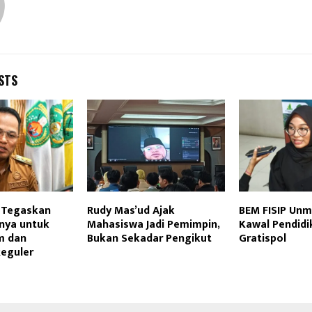
STS
 Tegaskan
Rudy Mas’ud Ajak
BEM FISIP Unm
anya untuk
Mahasiswa Jadi Pemimpin,
Kawal Pendidi
m dan
Bukan Sekadar Pengikut
Gratispol
eguler