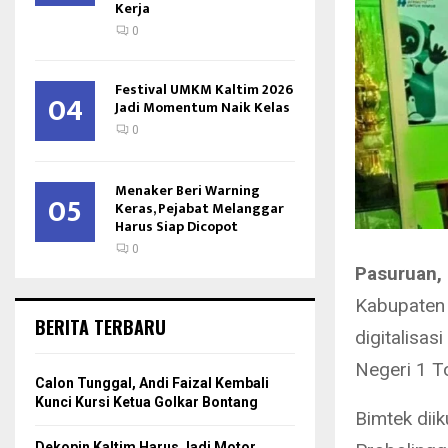
Kerja
0
Festival UMKM Kaltim 2026
04
Jadi Momentum Naik Kelas
0
Menaker Beri Warning
05
Keras, Pejabat Melanggar
Harus Siap Dicopot
0
Pasuruan,
Kabupaten 
BERITA TERBARU
digitalisa
Negeri 1 T
Calon Tunggal, Andi Faizal Kembali
Kunci Kursi Ketua Golkar Bontang
Bimtek dii
Dekopin Kaltim Harus Jadi Motor