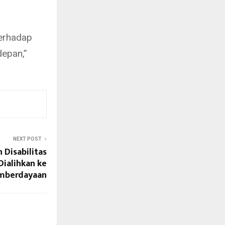
terhadap
epan,”
NEXT POST
Disabilitas
Dialihkan ke
mberdayaan