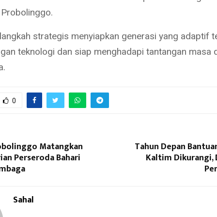
Probolinggo.
i langkah strategis menyiapkan generasi yang adaptif 
an teknologi dan siap menghadapi tantangan masa d
a.
0
obolinggo Matangkan
Tahun Depan Bantuan 
ian Perseroda Bahari
Kaltim Dikurangi, 
embaga
Pe
Sahal