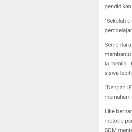
pendidikan
“Sekolah di
pembelajara
Sementara i
membantu m
Ia menilai 
siswa lebih 
“Dengan IF
memahami m
Like berha
metode pem
SDM menjad