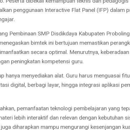
o. Peserta dibekali kemampuan teknis dan pedagogis
kan penggunaan Interactive Flat Panel (IFP) dalam 
ngajar.
ang Pembinaan SMP Disdikdaya Kabupaten Probolingg
 menegaskan bimtek ini bertujuan memastikan perangk
dimanfaatkan secara optimal. Menurutnya, keberadaan
ngan peningkatan kompetensi guru.
up hanya menyediakan alat. Guru harus menguasai fitu
tasi digital, berbagi layar, hingga integrasi aplikasi pe
hkan, pemanfaatan teknologi pembelajaran yang tep
teri lebih interaktif dan relevan dengan kebutuhan si
si juga diharapkan mampu mengurangi kesenjangan kua