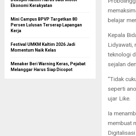
Probolingg
Ekonomi Kerakyatan
memaksimal
belajar me
Mini Campus BPVP Targetkan 80
Persen Lulusan Terserap Lapangan
Kerja
Kepala Bid
Lidyawati,
Festival UMKM Kaltim 2026 Jadi
Momentum Naik Kelas
teknologi 
sejalan de
Menaker Beri Warning Keras, Pejabat
Melanggar Harus Siap Dicopot
“Tidak cuk
seperti ano
ujar Like.
Ia menamba
membuat ma
Digitalisa