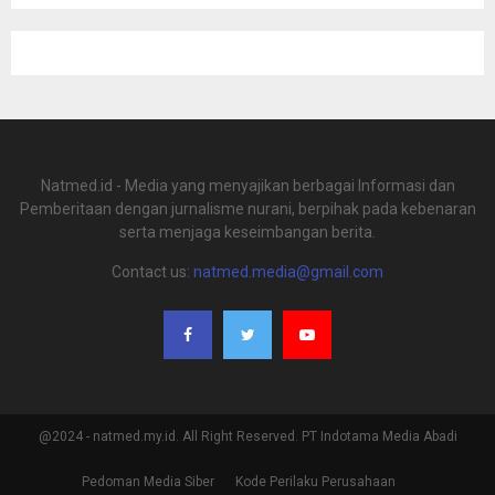
Natmed.id - Media yang menyajikan berbagai Informasi dan
Pemberitaan dengan jurnalisme nurani, berpihak pada kebenaran
serta menjaga keseimbangan berita.
Contact us:
natmed.media@gmail.com
@2024 - natmed.my.id. All Right Reserved. PT Indotama Media Abadi
Pedoman Media Siber
Kode Perilaku Perusahaan