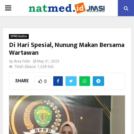
PRIMARY
MENU
DPRD Kaltim
Di Hari Spesial, Nunung Makan Bersama
Wartawan
by
Aras Febri
May 31, 2023
Telah dibaca: 1,628 Kali
SHARE
0