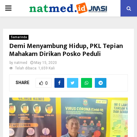
PRIMARY
MENU
Samarinda
Demi Menyambung Hidup, PKL Tepian
Mahakam Dirikan Posko Peduli
by
natmed
May 15, 2020
Telah dibaca: 1,659 Kali
SHARE
0