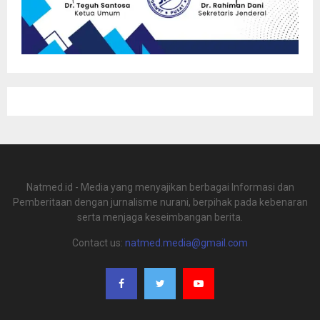
Natmed.id - Media yang menyajikan berbagai Informasi dan
Pemberitaan dengan jurnalisme nurani, berpihak pada kebenaran
serta menjaga keseimbangan berita.
Contact us:
natmed.media@gmail.com