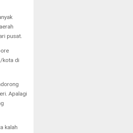
anyak
aerah
ri pusat.
bore
/kota di
ndorong
ri. Apalagi
ng
a kalah