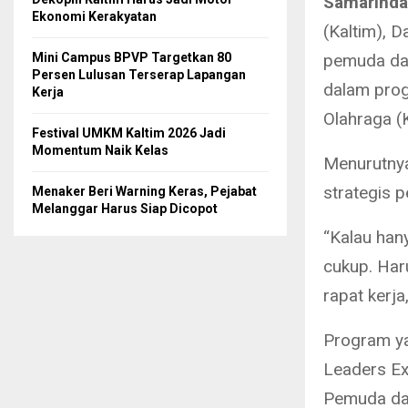
Samarinda
Ekonomi Kerakyatan
(Kaltim), 
Mini Campus BPVP Targetkan 80
pemuda dae
Persen Lulusan Terserap Lapangan
dalam prog
Kerja
Olahraga (
Festival UMKM Kaltim 2026 Jadi
Momentum Naik Kelas
Menurutnya
strategis 
Menaker Beri Warning Keras, Pejabat
Melanggar Harus Siap Dicopot
“Kalau hany
cukup. Haru
rapat kerja
Program ya
Leaders Ex
Pemuda dan