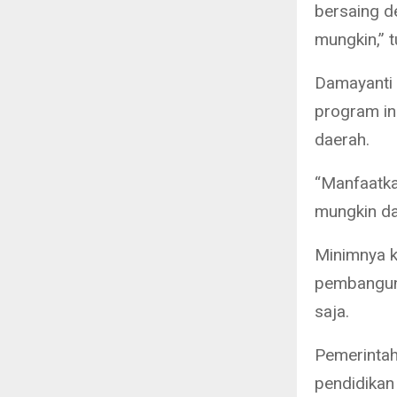
bersaing d
mungkin,” t
Damayanti 
program in
daerah.
“Manfaatkan
mungkin da
Minimnya k
pembanguna
saja.
Pemerintah 
pendidikan 