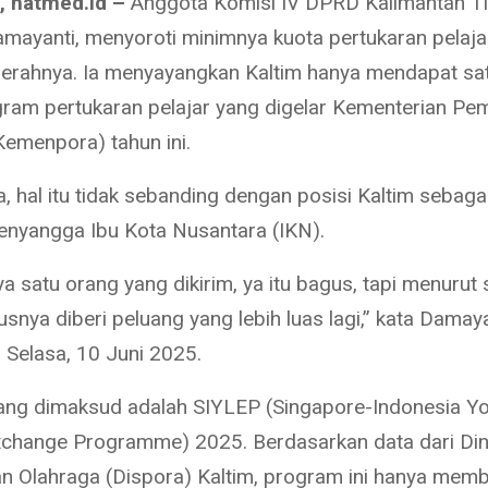
, natmed.id –
Anggota Komisi IV DPRD Kalimantan T
Damayanti, menyoroti minimnya kuota pertukaran pelaja
rahnya. Ia menyayangkan Kaltim hanya mendapat sat
ram pertukaran pelajar yang digelar Kementerian Pe
Kemenpora) tahun ini.
, hal itu tidak sebanding dengan posisi Kaltim sebag
penyangga Ibu Kota Nusantara (IKN).
a satu orang yang dikirim, ya itu bagus, tapi menurut 
snya diberi peluang yang lebih luas lagi,” kata Damaya
, Selasa, 10 Juni 2025.
ng dimaksud adalah SIYLEP (Singapore-Indonesia Y
change Programme) 2025. Berdasarkan data dari Di
 Olahraga (Dispora) Kaltim, program ini hanya memb