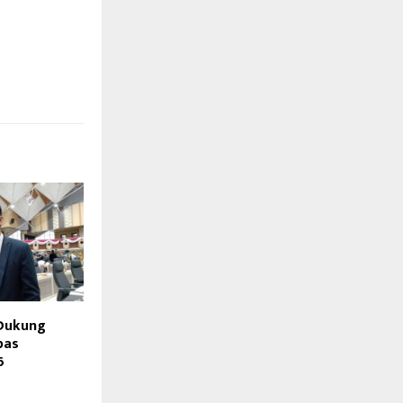
 Dukung
bas
6