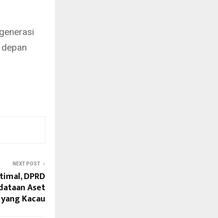
 generasi
 depan
NEXT POST
timal, DPRD
dataan Aset
yang Kacau