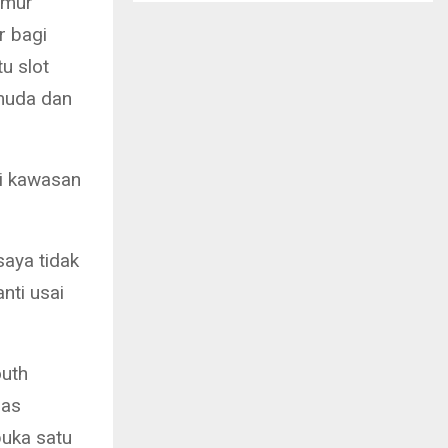
imur
r bagi
u slot
muda dan
ai kawasan
saya tidak
nti usai
outh
nas
uka satu