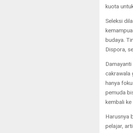
kuota untu
Seleksi di
kemampuan 
budaya. Ti
Dispora, s
Damayanti 
cakrawala 
hanya foku
pemuda bis
kembali ke
Harusnya b
pelajar, a