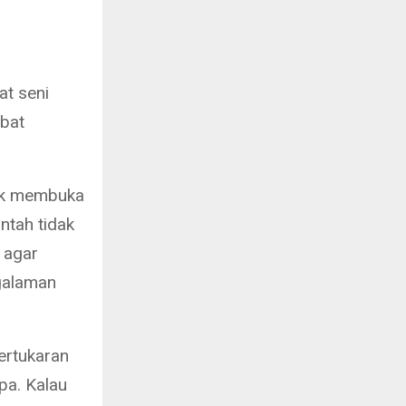
t seni
abat
tuk membuka
ntah tidak
 agar
galaman
ertukaran
pa. Kalau