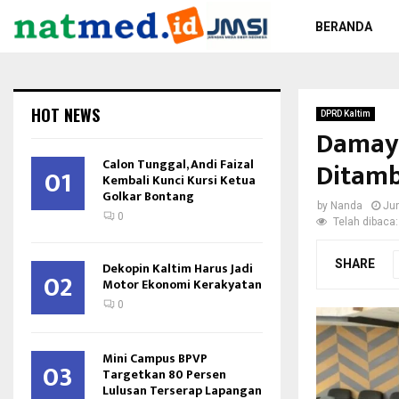
BERANDA
HOT NEWS
DPRD Kaltim
Damaya
Calon Tunggal, Andi Faizal
Ditamb
01
Kembali Kunci Kursi Ketua
Golkar Bontang
by
Nanda
Ju
0
Telah dibaca:
SHARE
Dekopin Kaltim Harus Jadi
02
Motor Ekonomi Kerakyatan
0
Mini Campus BPVP
03
Targetkan 80 Persen
Lulusan Terserap Lapangan