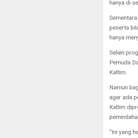
hanya di se
Sementara 
peserta bi
hanya meny
Selain pro
Pemuda Dae
Kaltim.
Namun bagi
agar ada pe
Kaltim dip
pemindahan
“Ini yang h