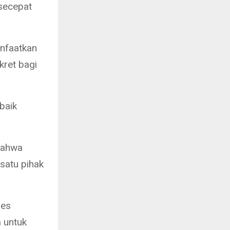
 secepat
anfaatkan
ret bagi
baik
bahwa
satu pihak
ses
a untuk