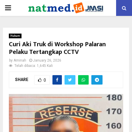
PRIMARY
MENU
Hukum
Curi Aki Truk di Workshop Palaran
Pelaku Tertangkap CCTV
by
Aminah
January 26, 2026
Telah dibaca: 1,645 Kali
SHARE
0