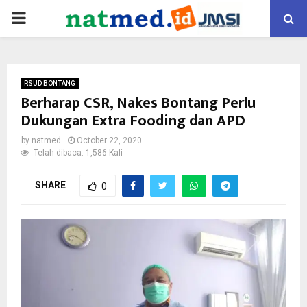
PRIMARY
MENU
RSUD BONTANG
Berharap CSR, Nakes Bontang Perlu
Dukungan Extra Fooding dan APD
by
natmed
October 22, 2020
Telah dibaca: 1,586 Kali
SHARE
0