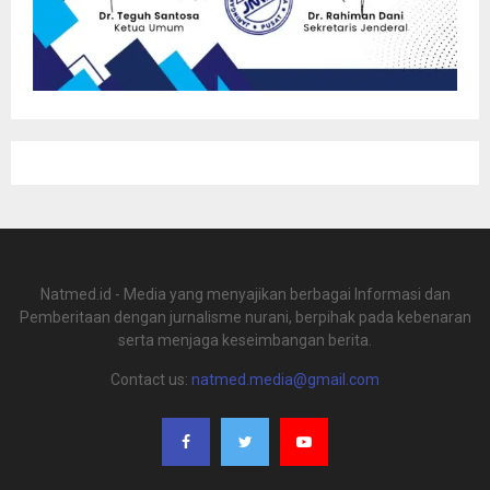
Natmed.id - Media yang menyajikan berbagai Informasi dan
Pemberitaan dengan jurnalisme nurani, berpihak pada kebenaran
serta menjaga keseimbangan berita.
Contact us:
natmed.media@gmail.com