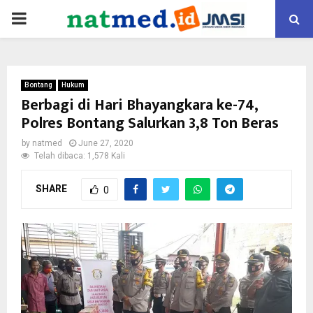
PRIMARY
MENU
Bontang
Hukum
Berbagi di Hari Bhayangkara ke-74,
Polres Bontang Salurkan 3,8 Ton Beras
by
natmed
June 27, 2020
Telah dibaca: 1,578 Kali
SHARE
0