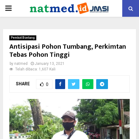
PRIMARY
MENU
Pemkot Bontang
Antisipasi Pohon Tumbang, Perkimtan
Tebas Pohon Tinggi
by
natmed
January 13, 2021
Telah dibaca: 1,607 Kali
SHARE
0