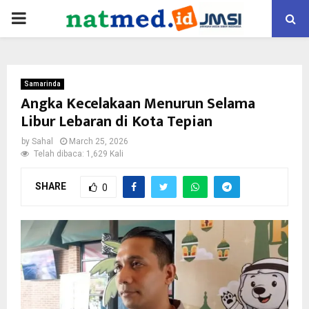
PRIMARY
MENU
Samarinda
Angka Kecelakaan Menurun Selama
Libur Lebaran di Kota Tepian
by
Sahal
March 25, 2026
Telah dibaca: 1,629 Kali
SHARE
0