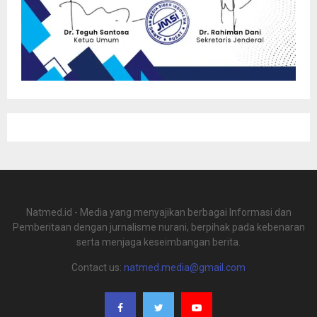
Natmed.id - Media yang menyajikan berbagai Informasi dan
Pemberitaan dengan jurnalisme nurani, berpihak pada kebenaran
serta menjaga keseimbangan berita.
Contact us:
natmed.media@gmail.com