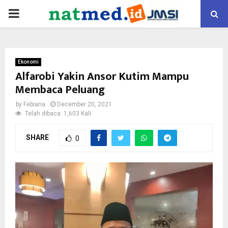
PRIMARY
MENU
Ekonomi
Alfarobi Yakin Ansor Kutim Mampu
Membaca Peluang
by
Febiana
December 20, 2021
Telah dibaca: 1,603 Kali
SHARE
0