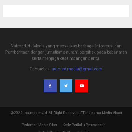
Natmed.id - Media yang menyajikan berbagai Informasi dan
Pemberitaan dengan jurnalisme nurani, berpihak pada kebenaran
serta menjaga keseimbangan berita.
Contact us:
natmed.media@gmail.com
@2024 - natmed.my.id. All Right Reserved. PT Indotama Media Abadi
Pedoman Media Siber
Kode Perilaku Perusahaan