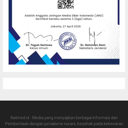
Natmed.id - Media yang menyajikan berbagai Informasi dan
Pemberitaan dengan jurnalisme nurani, berpihak pada kebenaran