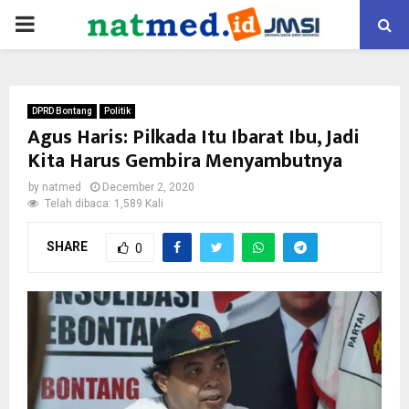
PRIMARY
MENU
DPRD Bontang
Politik
Agus Haris: Pilkada Itu Ibarat Ibu, Jadi
Kita Harus Gembira Menyambutnya
by
natmed
December 2, 2020
Telah dibaca: 1,589 Kali
SHARE
0