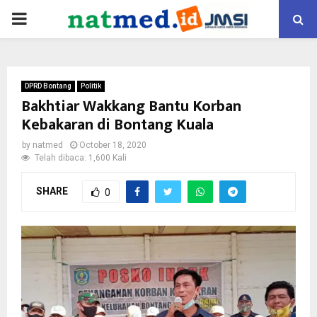
PRIMARY
MENU
DPRD Bontang
Politik
Bakhtiar Wakkang Bantu Korban
Kebakaran di Bontang Kuala
by
natmed
October 18, 2020
Telah dibaca: 1,600 Kali
SHARE
0