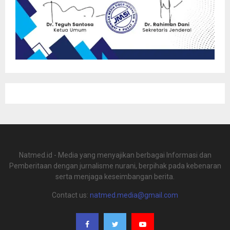
Natmed.id - Media yang menyajikan berbagai Informasi dan
Pemberitaan dengan jurnalisme nurani, berpihak pada kebenaran
serta menjaga keseimbangan berita.
Contact us:
natmed.media@gmail.com