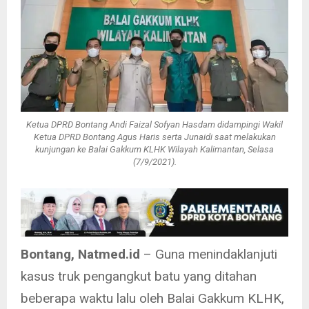
Ketua DPRD Bontang Andi Faizal Sofyan Hasdam didampingi Wakil
Ketua DPRD Bontang Agus Haris serta Junaidi saat melakukan
kunjungan ke Balai Gakkum KLHK Wilayah Kalimantan, Selasa
(7/9/2021).
Bontang, Natmed.id
– Guna menindaklanjuti
kasus truk pengangkut batu yang ditahan
beberapa waktu lalu oleh Balai Gakkum KLHK,